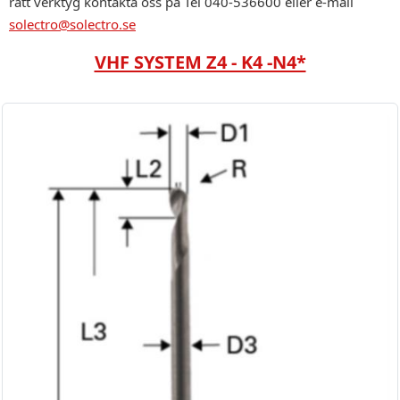
rätt verktyg kontakta oss på Tel 040-536600 eller e-mail
solectro@solectro.se
VHF SYSTEM Z4 - K4 -N4*