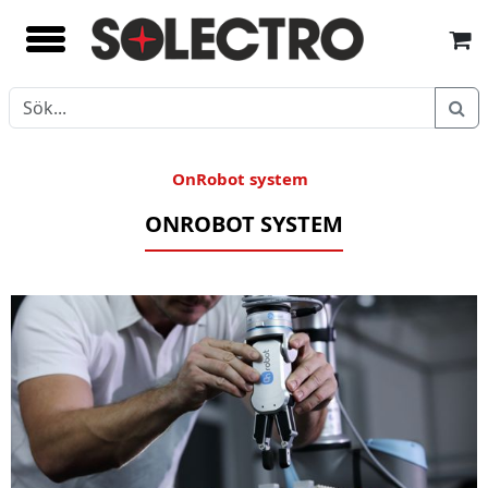
OnRobot system
ONROBOT SYSTEM