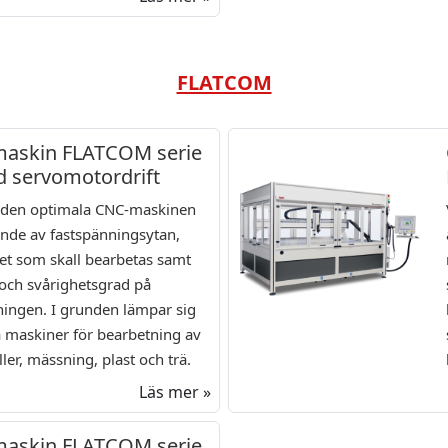
FLATCOM
askin FLATCOM serie
 servomotordrift
v den optimala CNC-maskinen
nde av fastspänningsytan,
et som skall bearbetas samt
 och svårighetsgrad på
ningen. I grunden lämpar sig
 maskiner för bearbetning av
ller, mässning, plast och trä.
Läs mer »
askin FLATCOM serie