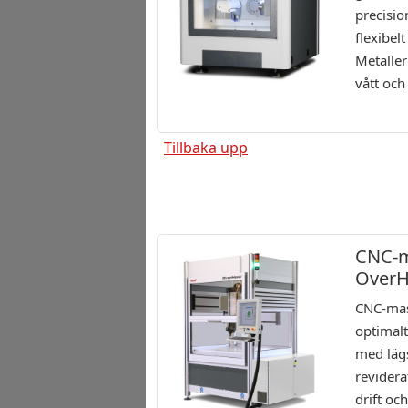
precisi
flexibel
Metaller
vått och
Tillbaka upp
CNC-m
OverH
CNC-mas
optimal
med läg
revidera
drift o