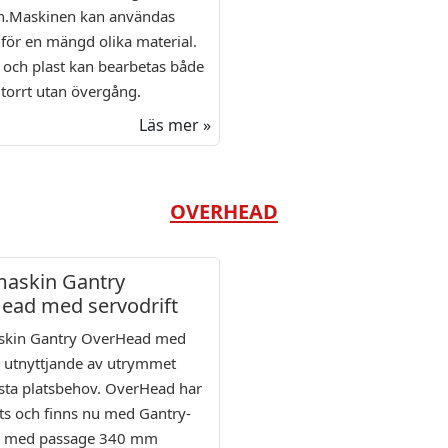
on.Maskinen kan användas
t för en mängd olika material.
 och plast kan bearbetas både
 torrt utan övergång.
Läs mer »
OVERHEAD
askin Gantry
ead med servodrift
kin Gantry OverHead med
t utnyttjande av utrymmet
sta platsbehov. OverHead har
ts och finns nu med Gantry-
ch med passage 340 mm