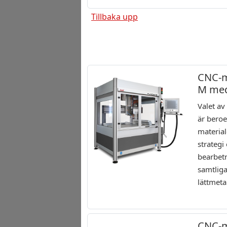
Tillbaka upp
CNC-m
M med
Valet a
är beroe
material
strategi
bearbet
samtliga
lättmeta
CNC-m