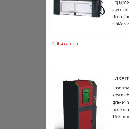
linjärmo
styrnin
den gru
stål/gra
Tillbaka upp
Laser
Lasermä
kostnad
graverin
märknin
150 mm