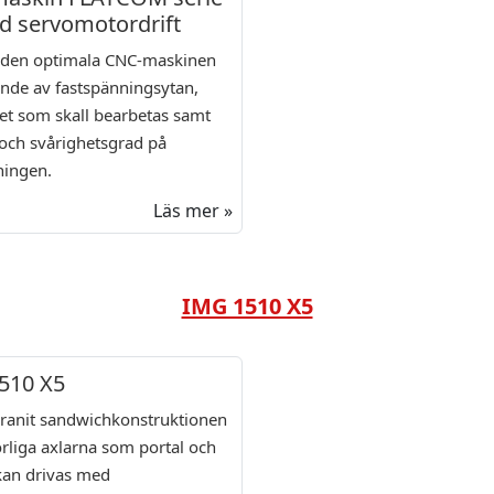
d servomotordrift
v den optimala CNC-maskinen
nde av fastspänningsytan,
et som skall bearbetas samt
 och svårighetsgrad på
ningen.
Läs mer »
IMG 1510 X5
510 X5
granit sandwichkonstruktionen
örliga axlarna som portal och
kan drivas med