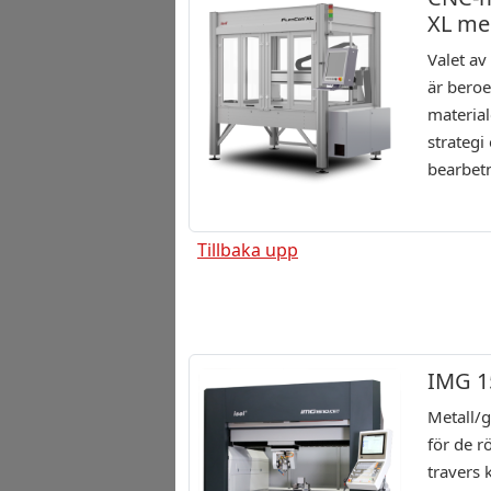
XL me
Valet a
är beroe
material
strategi
bearbet
Tillbaka upp
IMG 1
Metall/
för de r
travers 