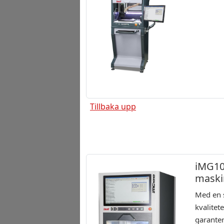
Tillbaka upp
iMG10
maski
Med en 
kvalite
garante