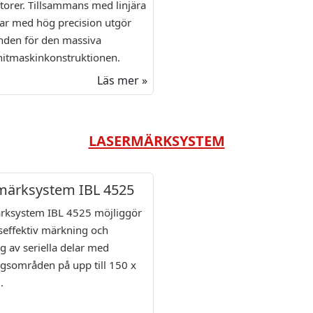
torer. Tillsammans med linjära
gar med hög precision utgör
nden för den massiva
nitmaskinkonstruktionen.
Läs mer »
LASERMÄRKSYSTEM
märksystem IBL 4525
rksystem IBL 4525 möjliggör
seffektiv märkning och
g av seriella delar med
gsområden på upp till 150 x
.