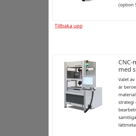
(option
Tillbaka upp
CNC-
med s
Valet a
är beroe
material
strategi
bearbet
samtliga
lättmeta