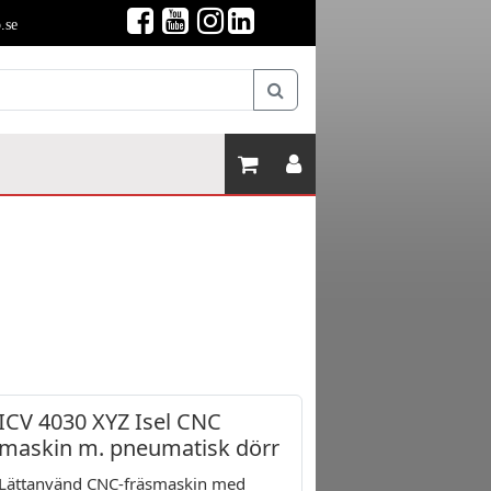
.se
ICV 4030 XYZ Isel CNC
maskin m. pneumatisk dörr
Lättanvänd CNC-fräsmaskin med