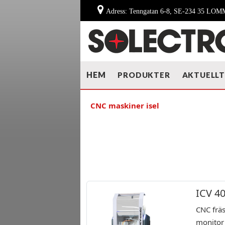
Adress: Tenngatan 6-8, SE-234 35 LO
HEM
PRODUKTER
AKTUELL
CNC maskiner isel
ICV 4
CNC frä
monitor