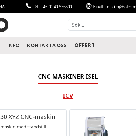
MMA
Tel: +46 (0)40 536600
Email: solectro@solectro
OFFERT
T
INFO
KONTAKTA OSS
CNC MASKINER ISEL
ICV
030 XYZ CNC-maskin
smaskin med standstill