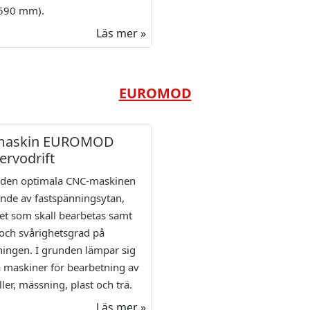
 590 mm).
Läs mer »
EUROMOD
maskin EUROMOD
ervodrift
v den optimala CNC-maskinen
nde av fastspänningsytan,
et som skall bearbetas samt
 och svårighetsgrad på
ningen. I grunden lämpar sig
 maskiner för bearbetning av
ller, mässning, plast och trä.
Läs mer »