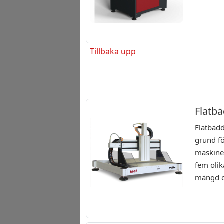
Tillbaka upp
Flatb
Flatbädd
grund fö
maskiner
fem olik
mängd ol