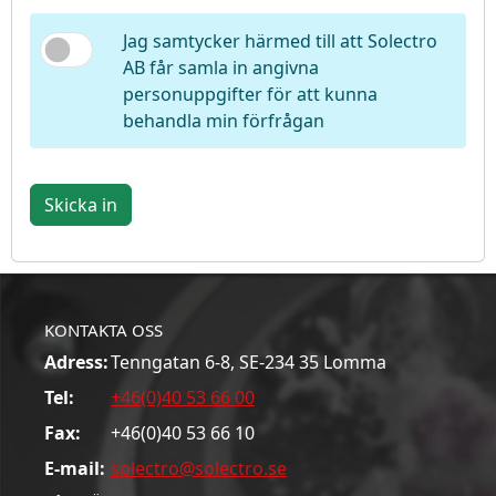
Jag samtycker härmed till att Solectro
AB får samla in angivna
personuppgifter för att kunna
behandla min förfrågan
Skicka in
KONTAKTA OSS
Adress:
Tenngatan 6-8, SE-234 35 Lomma
Tel:
+46(0)40 53 66 00
Fax:
+46(0)40 53 66 10
E-mail:
solectro@solectro.se