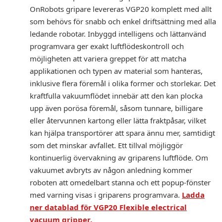
OnRobots gripare levereras VGP20 komplett med allt
som behövs för snabb och enkel driftsättning med alla
ledande robotar. Inbyggd intelligens och lättanvänd
programvara ger exakt luftflödeskontroll och
möjligheten att variera greppet för att matcha
applikationen och typen av material som hanteras,
inklusive flera föremål i olika former och storlekar. Det
kraftfulla vakuumflödet innebär att den kan plocka
upp även porösa föremål, såsom tunnare, billigare
eller återvunnen kartong eller lätta fraktpåsar, vilket
kan hjälpa transportörer att spara ännu mer, samtidigt
som det minskar avfallet. Ett tillval möjliggör
kontinuerlig övervakning av griparens luftflöde. Om
vakuumet avbryts av någon anledning kommer
roboten att omedelbart stanna och ett popup-fönster
med varning visas i griparens programvara.
Ladda
ner datablad för VGP20 Flexible electrical
vacuum gripper.