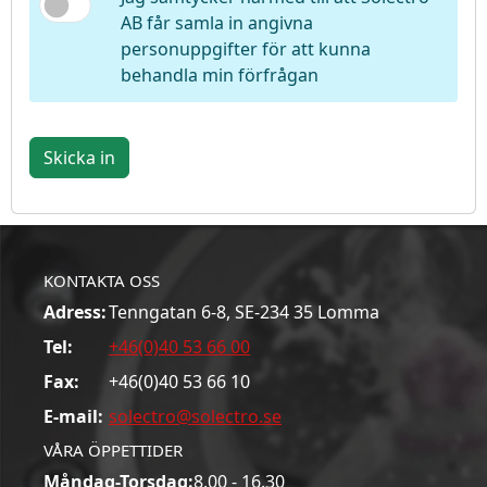
AB får samla in angivna
personuppgifter för att kunna
behandla min förfrågan
Skicka in
KONTAKTA OSS
Adress:
Tenngatan 6-8, SE-234 35 Lomma
Tel:
+46(0)40 53 66 00
Fax:
+46(0)40 53 66 10
E-mail:
solectro@solectro.se
VÅRA ÖPPETTIDER
Måndag-Torsdag:
8.00 - 16.30