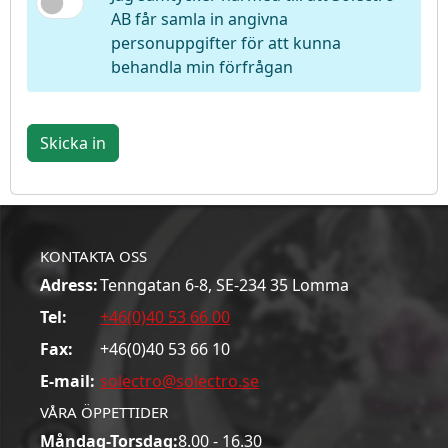
AB får samla in angivna
personuppgifter för att kunna
behandla min förfrågan
Skicka in
KONTAKTA OSS
Adress:
Tenngatan 6-8, SE-234 35 Lomma
Tel:
+46(0)40 53 66 00
Fax:
+46(0)40 53 66 10
E-mail:
solectro@solectro.se
VÅRA ÖPPETTIDER
Måndag-Torsdag:
8.00 - 16.30