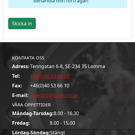
behandla min förfrågan
Skicka in
KONTAKTA OSS
Adress:
Tenngatan 6-8, SE-234 35 Lomma
Tel:
+46(0)40 53 66 00
Fax:
+46(0)40 53 66 10
E-mail:
solectro@solectro.se
VÅRA ÖPPETTIDER
Måndag-Torsdag:
8.00 - 16.30
Fredag:
8.00 - 15.00
Lördag-Söndag:
Stängt