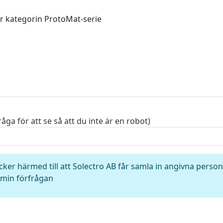
råga för att se så att du inte är en robot)
cker härmed till att Solectro AB får samla in angivna perso
min förfrågan