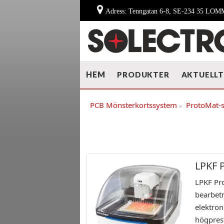
Adress: Tenngatan 6-8, SE-234 35 LO
HEM
PRODUKTER
AKTUELL
PCB Mönsterkortssystem
ProtoMat-s
»
LPKF 
LPKF Pr
bearbetn
elektron
högpres