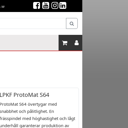
.se
LPKF ProtoMat S64
ProtoMat S64 övertygar med
snabbhet och pålitlighet. En
frässpindel med höghastighet och lågt
underhåll garanterar produktion av