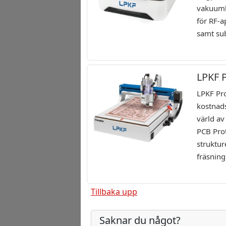
vakuumb
för RF-a
samt sub
LPKF 
LPKF Pr
kostnads
värld av
PCB Prot
struktur
fräsning
Tillbaka upp
Saknar du något?