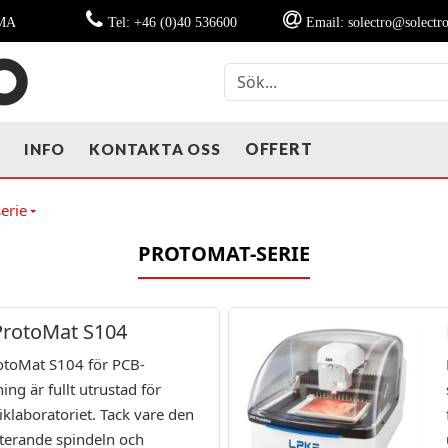
MMA
Tel: +46 (0)40 536600
Email: solectro@solectro
OFFERT
T
INFO
KONTAKTA OSS
erie
PROTOMAT-SERIE
ProtoMat S104
otoMat S104 för PCB-
ing är fullt utrustad för
iklaboratoriet. Tack vare den
terande spindeln och