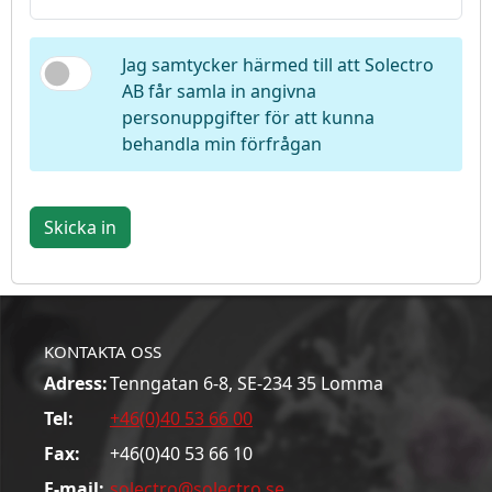
Jag samtycker härmed till att Solectro
AB får samla in angivna
personuppgifter för att kunna
behandla min förfrågan
Skicka in
KONTAKTA OSS
Adress:
Tenngatan 6-8, SE-234 35 Lomma
Tel:
+46(0)40 53 66 00
Fax:
+46(0)40 53 66 10
E-mail:
solectro@solectro.se