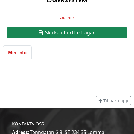
LASERSYSTEM
Läs mer »
Skicka offertförfrågan
Mer info
Tillbaka upp
KONTAKTA OSS
Adress:
Tenngatan 6-8, SE-234 35 Lomma