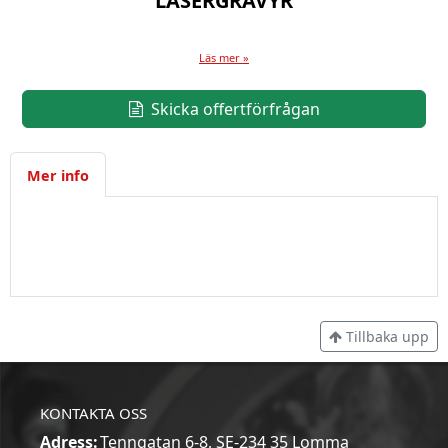
LASERGRAVYR
Läs mer »
Skicka offertförfrågan
Mer info
Tillbaka upp
KONTAKTA OSS
Adress:
Tenngatan 6-8, SE-234 35 Lomma