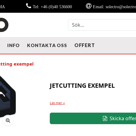
MMA
Tel: +46 (0)40 536600
Email: solectro@solectro
OFFERT
T
INFO
KONTAKTA OSS
utting exempel
JETCUTTING EXEMPEL
Läs mer »
Skicka offe