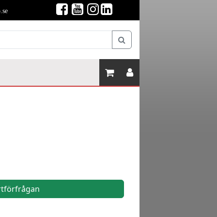
.se
rtförfrågan