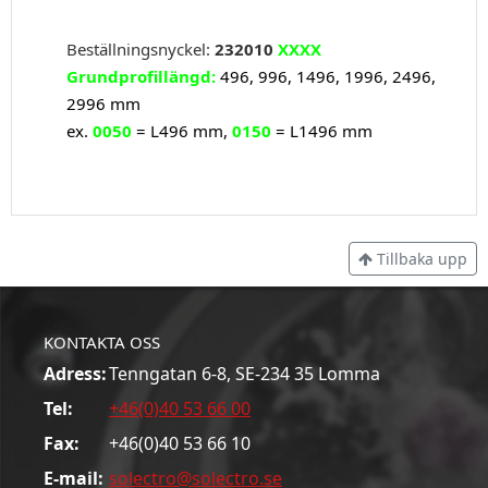
Beställningsnyckel:
232010
XXXX
Grundprofillängd:
496, 996, 1496, 1996, 2496,
2996 mm
ex.
0050
= L496 mm,
0150
= L1496 mm
Tillbaka upp
KONTAKTA OSS
Adress:
Tenngatan 6-8, SE-234 35 Lomma
Tel:
+46(0)40 53 66 00
Fax:
+46(0)40 53 66 10
E-mail:
solectro@solectro.se