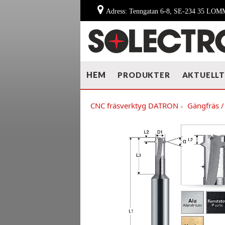
Adress: Tenngatan 6-8, SE-234 35 LO
HEM
PRODUKTER
AKTUELL
CNC fräsverktyg DATRON
Gängfräs /
»