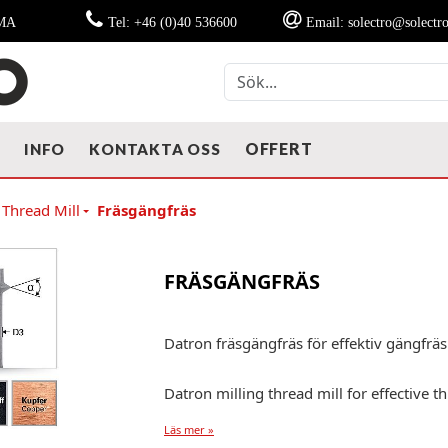
MMA
Tel: +46 (0)40 536600
Email: solectro@solectro
OFFERT
T
INFO
KONTAKTA OSS
 Thread Mill
Fräsgängfräs
FRÄSGÄNGFRÄS
Datron fräsgängfräs för effektiv gängfräs
Datron milling thread mill for effective t
Läs mer »