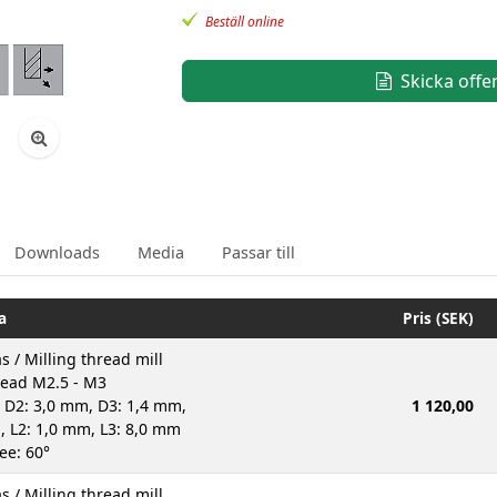
Beställ online
Skicka offe
Downloads
Media
Passar till
a
Pris (SEK)
s / Milling thread mill
read M2.5 - M3
 D2: 3,0 mm, D3: 1,4 mm,
1 120,00
, L2: 1,0 mm, L3: 8,0 mm
ee: 60°
s / Milling thread mill