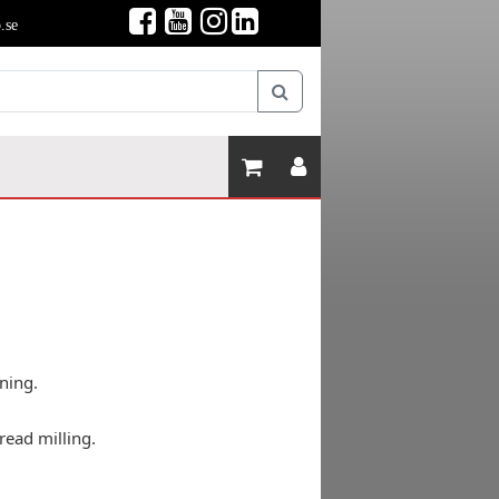
.se
ning.
hread milling.