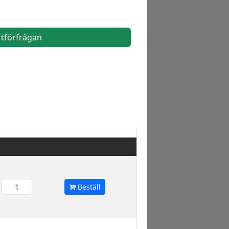
rtförfrågan
Beställ