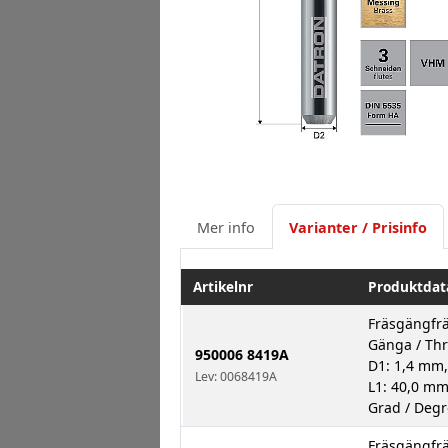
Mer info
Varianter / Prisinfo
Artikelnr
Produktdat
Fräsgängfrä
Gänga / Th
950006 8419A
D1: 1,4 mm,
Lev: 0068419A
L1: 40,0 mm
Grad / Degr
Fräsgängfrä