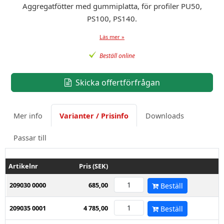
Aggregatfötter med gummiplatta, för profiler PU50,
PS100, PS140.
Läs mer »
Beställ online
Skicka offertförfrågan
Mer info
Varianter / Prisinfo
Downloads
Passar till
Artikelnr
Pris (SEK)
209030 0000
685,00
Beställ
209035 0001
4 785,00
Beställ