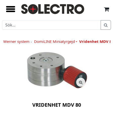
EF Werner system
DomiLINE Miniatyrgejd
Vridenhet MDV 8
»
VRIDENHET MDV 80