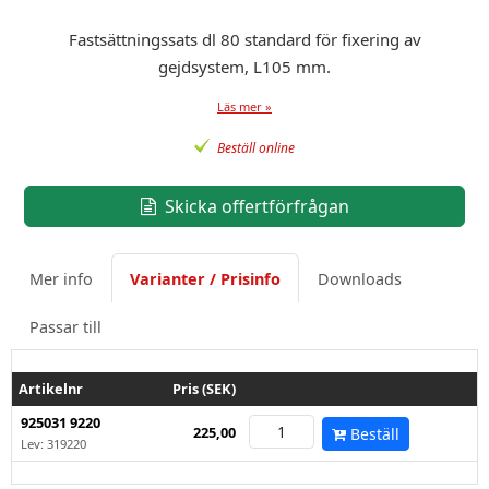
Fastsättningssats dl 80 standard för fixering av
gejdsystem, L105 mm.
Läs mer »
Beställ online
Skicka offertförfrågan
Mer info
Varianter / Prisinfo
Downloads
Passar till
Artikelnr
Pris (SEK)
925031 9220
225,00
Beställ
Lev: 319220