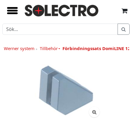
EF Werner system
Tillbehör
Förbindningssats DomiLINE 12
»