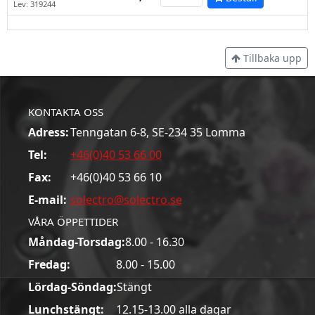
Lev: 319244
Tillbaka upp
KONTAKTA OSS
Adress:
Tenngatan 6-8, SE-234 35 Lomma
Tel:
+46(0)40 53 66 00
Fax:
+46(0)40 53 66 10
E-mail:
solectro@solectro.se
VÅRA ÖPPETTIDER
Måndag-Torsdag:
8.00 - 16.30
Fredag:
8.00 - 15.00
Lördag-Söndag:
Stängt
Lunchstängt:
12.15-13.00 alla dagar