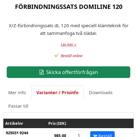
FÖRBINDNINGSSATS DOMILINE 120
X/Z-förbindningssats dL 120 med speciell klämteknik för
att sammanfoga två slädar.
Läs mer »
Beställ online
Skicka offertförfrågan
Mer info
Varianter / Prisinfo
Downloads
Passar till
Artikelnr
Pris (SEK)
925031 9244
985,00
Beställ