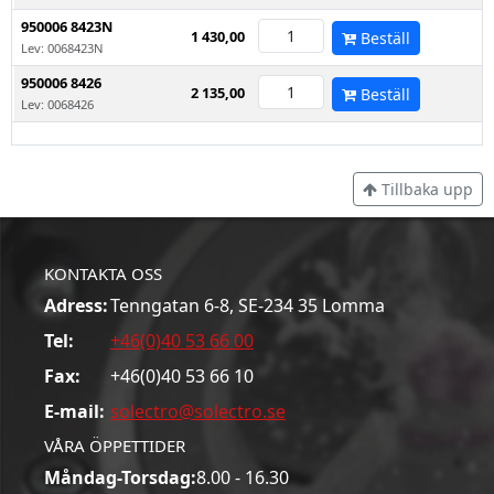
950006 8423N
1 430,00
Beställ
Lev: 0068423N
950006 8426
2 135,00
Beställ
Lev: 0068426
Tillbaka upp
KONTAKTA OSS
Adress:
Tenngatan 6-8, SE-234 35 Lomma
Tel:
+46(0)40 53 66 00
Fax:
+46(0)40 53 66 10
E-mail:
solectro@solectro.se
VÅRA ÖPPETTIDER
Måndag-Torsdag:
8.00 - 16.30