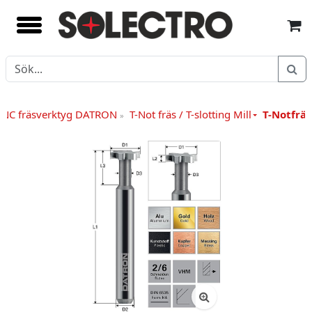
CNC fräsverktyg DATRON
T-Not fräs / T-slotting Mill
T-Notfräs
»