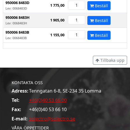
950006 8483D
1 775,00
Beställ
Lev: 0068483D
950006 8483H
1 905,00
Beställ
Lev: 0068483H
950006 8483B
1 155,00
Beställ
Lev: 0068483B
Tillbaka upp
KONTAKTA OSS
Adress:
Tenngatan 6-8, SE-234 35 Lomma
Tel:
+46(0)40 53 66 00
Fax:
+46(0)40 53 66 10
E-mail:
solectro@solectro.se
VÅRA ÖPPETTIDER