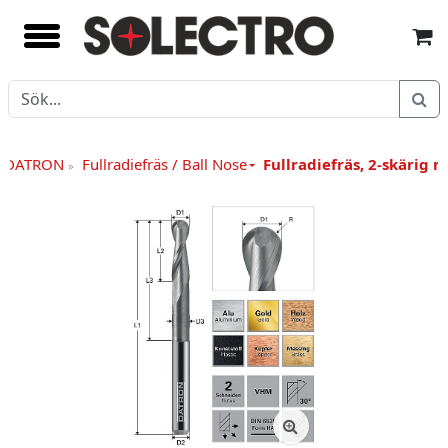
yg DATRON
Fullradiefräs / Ball Nose
Fullradiefräs, 2-skärig 
»