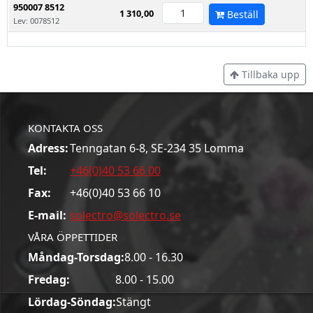
950007 8512
1 310,00
Beställ
Lev: 0078512
Tillbaka upp
KONTAKTA OSS
Adress:
Tenngatan 6-8, SE-234 35 Lomma
Tel:
+46(0)40 53 66 00
Fax:
+46(0)40 53 66 10
E-mail:
solectro@solectro.se
VÅRA ÖPPETTIDER
Måndag-Torsdag:
8.00 - 16.30
Fredag:
8.00 - 15.00
Lördag-Söndag:
Stängt