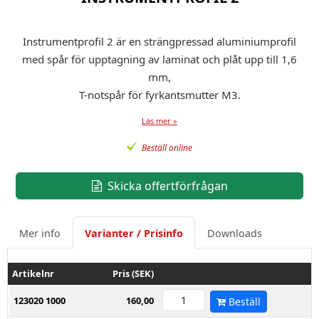
Instrumentprofil 2 är en strängpressad aluminiumprofil
med spår för upptagning av laminat och plåt upp till 1,6
mm,
T-notspår för fyrkantsmutter M3.
Läs mer »
Beställ online
Skicka offertförfrågan
Mer info
Varianter / Prisinfo
Downloads
Artikelnr
Pris (SEK)
123020 1000
160,00
Beställ