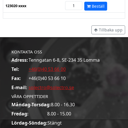
123020 xxxx
Beställ
Tillbaka upp
KONTAKTA OSS
Adress:
Tenngatan 6-8, SE-234 35 Lomma
Tel:
+46(0)40 53 66 00
Fax:
+46(0)40 53 66 10
E-mail:
solectro@solectro.se
VÅRA ÖPPETTIDER
Måndag-Torsdag:
8.00 - 16.30
Fredag:
8.00 - 15.00
Lördag-Söndag:
Stängt