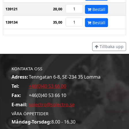
139121
20,00
Beställ
139134
35,00
Beställ
Tillbaka upp
KONTAKTA OSS
Adress:
Tenngatan 6-8, SE-234 35 Lomma
Tel:
+46(0)40 53 66 00
Fax:
+46(0)40 53 66 10
E-mail:
solectro@solectro.se
VÅRA ÖPPETTIDER
Måndag-Torsdag:
8.00 - 16.30