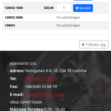
120032 1000
520,00
Beställ
120032 3000
Pris på förfrågan
139041
Pris på förfrågan
Tillbaka upp
KONTAKTA OSS
Adress:
Tenngatan 6-8, SE-234 35 Lomma
Tel:
+46(0)40 53 66 00
Fax:
+46(0)40 53 66 10
E-mail:
solectro@solectro.se
VÅRA ÖPPETTIDER
Måndag-Torsdag:
8.00 - 16.30