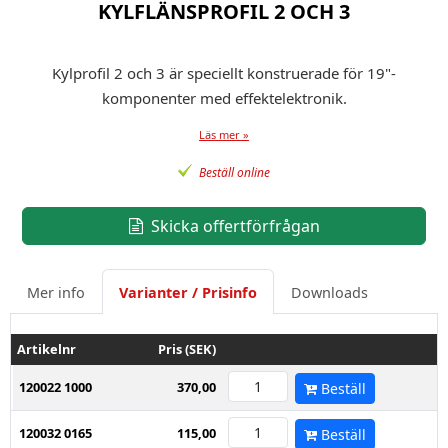
KYLFLÄNSPROFIL 2 OCH 3
Kylprofil 2 och 3 är speciellt konstruerade för 19"-
komponenter med effektelektronik.
Läs mer »
Beställ online
Skicka offertförfrågan
Mer info
Varianter / Prisinfo
Downloads
Artikelnr
Pris (SEK)
120022 1000
370,00
Beställ
120032 0165
115,00
Beställ