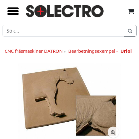
CNC fräsmaskiner DATRON
Bearbetningsexempel
Uriol
»