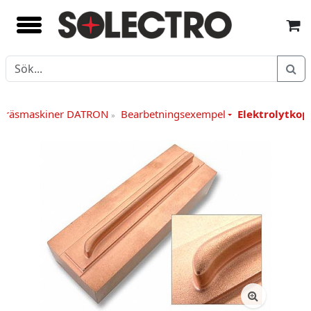
 fräsmaskiner DATRON
Bearbetningsexempel
Elektrolytkop
»