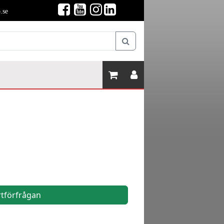
.se
rtförfrågan