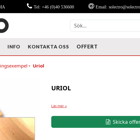
MMA
Tel: +46 (0)40 536600
Email: solectro@solectro
OFFERT
T
INFO
KONTAKTA OSS
ningsexempel
Uriol
URIOL
Läs mer »
Skicka offe