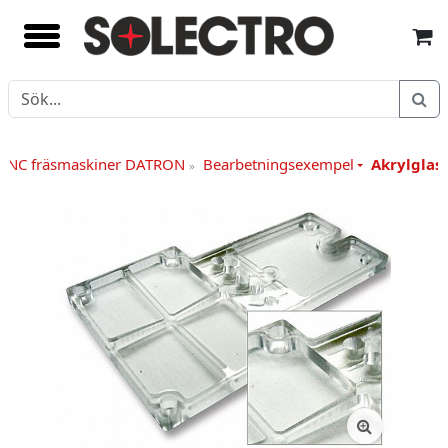
CNC fräsmaskiner DATRON
Bearbetningsexempel
Akrylglas
»