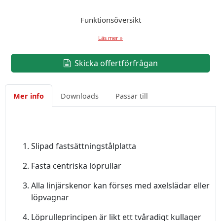
Funktionsöversikt
Läs mer »
Skicka offertförfrågan
Mer info
Downloads
Passar till
Slipad fastsättningstålplatta
Fasta centriska löprullar
Alla linjärskenor kan förses med axelslädar eller
löpvagnar
Löprulleprincipen är likt ett tvåradigt kullager