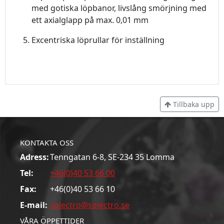
med gotiska löpbanor, livslång smörjning med
ett axialglapp på max. 0,01 mm
Excentriska löprullar för inställning
Tillbaka upp
KONTAKTA OSS
Adress:
Tenngatan 6-8, SE-234 35 Lomma
Tel:
+46(0)40 53 66 00
Fax:
+46(0)40 53 66 10
E-mail:
solectro@solectro.se
VÅRA ÖPPETTIDER