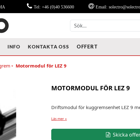
MMA
Tel: +46 (0)40 536600
Email: solectro@solectro
OFFERT
T
INFO
KONTAKTA OSS
ggrem
Motormodul för LEZ 9
MOTORMODUL FÖR LEZ 9
Driftsmodul för kuggremsenhet LEZ 9 me
Läs mer »
Skicka offe