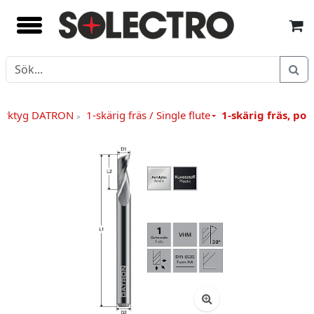
verktyg DATRON
1-skärig fräs / Single flute
1-skärig fräs, pol
»