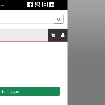
.se
rtförfrågan