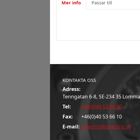
Mer info
Passar till
KONTAKTA OSS
Adress:
Tenngatan 6-8, SE-234 35 Lomm
Tel:
+46(0)40 53 66 00
Fax:
+46(0)40 53 66 10
E-mail:
solectro@solectro.se