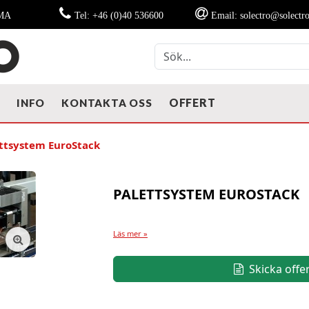
MMA
Tel: +46 (0)40 536600
Email: solectro@solectro
OFFERT
T
INFO
KONTAKTA OSS
ttsystem EuroStack
PALETTSYSTEM EUROSTACK
Läs mer »
Skicka offe