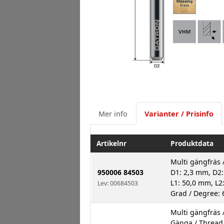
Mer info
Varianter / Prisinfo
Artikelnr
Produktdata
Multi gängfräs 
950006 84503
D1: 2,3 mm, D2:
L1: 50,0 mm, L2
Lev: 00684503
Grad / Degree: 
Multi gängfräs /
Gänga / Threa