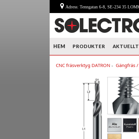
Adress: Tenngatan 6-8, SE-234 35 LO
HEM
PRODUKTER
AKTUELL
CNC fräsverktyg DATRON
Gängfräs /
»