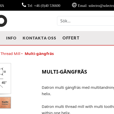
MMA
Tel: +46 (0)40 536600
Email: solectro@solectro
OFFERT
T
INFO
KONTAKTA OSS
 Thread Mill
Multi-gängfräs
MULTI-GÄNGFRÄS
Datron multi gängfräs med multitandning
helix.
Datron multi thread mill with multi toot
within one helix.