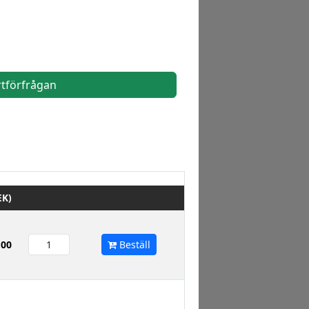
rtförfrågan
EK)
,00
Beställ