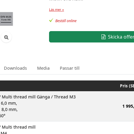
Läs mer »
Beställ online
Skicka offe
Downloads
Media
Passar till
Pris (S
/ Multi thread mill Gänga / Thread M3
 6,0 mm,
1 995
: 8,0 mm,
60°
 Multi thread mill
d M4