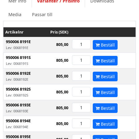
Mer info
Varianter / Prisinfo
Downloads
Media
Passar till
Artikelnr
Pris (SEK)
950006 8191E
805,00
Beställ
Lev: 0068191E
950006 8191S
805,00
Beställ
Lev: 0068191S
950006 8192E
805,00
Beställ
Lev: 0068192E
950006 8192S
805,00
Beställ
Lev: 0068192S
950006 8193E
805,00
Beställ
Lev: 0068193E
950006 8194E
805,00
Beställ
Lev: 0068194E
950006 8195E