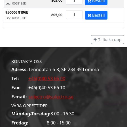
805,00
Beställ
Lev: 0068195E
950006 8196E
805,00
Beställ
Lev: 0068196E
Tillbaka upp
KONTAKTA OSS
Adress:
Tenngatan 6-8, SE-234 35 Lomma
Tel:
+46(0)40 53 66 00
Fax:
+46(0)40 53 66 10
E-mail:
solectro@solectro.se
VÅRA ÖPPETTIDER
Måndag-Torsdag:
8.00 - 16.30
Fredag:
8.00 - 15.00