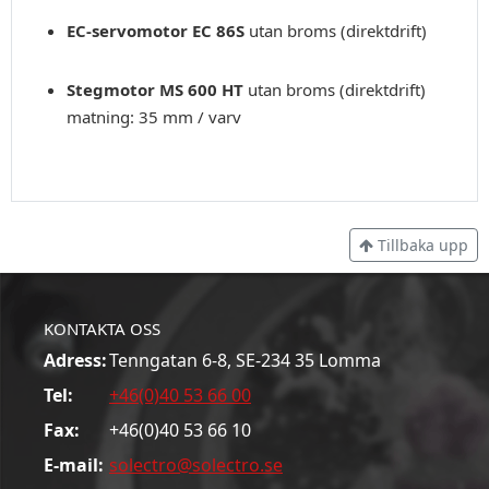
EC-servomotor EC 86S
utan broms (direktdrift)
Stegmotor MS 600 HT
utan broms (direktdrift)
matning: 35 mm / varv
Tillbaka upp
KONTAKTA OSS
Adress:
Tenngatan 6-8, SE-234 35 Lomma
Tel:
+46(0)40 53 66 00
Fax:
+46(0)40 53 66 10
E-mail:
solectro@solectro.se