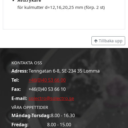
för kulmutter d=12,16,20,25 mm (förp. 2 st)
Tillbaka upp
KONTAKTA OSS
Adress:
Tenngatan 6-8, SE-234 35 Lomma
Tel:
+46(0)40 53 66 00
Fax:
+46(0)40 53 66 10
E-mail:
solectro@solectro.se
VÅRA ÖPPETTIDER
Måndag-Torsdag:
8.00 - 16.30
Fredag:
8.00 - 15.00