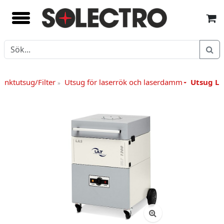
unktutsug/Filter
Utsug för laserrök och laserdamm
Utsug LA
»