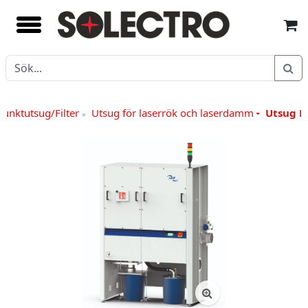
Punktutsug/Filter
Utsug för laserrök och laserdamm
Utsug L
»