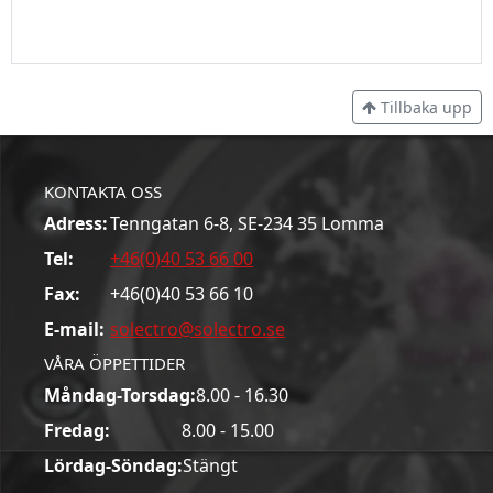
Tillbaka upp
KONTAKTA OSS
Adress:
Tenngatan 6-8, SE-234 35 Lomma
Tel:
+46(0)40 53 66 00
Fax:
+46(0)40 53 66 10
E-mail:
solectro@solectro.se
VÅRA ÖPPETTIDER
Måndag-Torsdag:
8.00 - 16.30
Fredag:
8.00 - 15.00
Lördag-Söndag:
Stängt