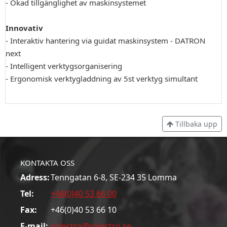
- Ökad tillgänglighet av maskinsystemet
Innovativ
- Interaktiv hantering via guidat maskinsystem - DATRON
next
- Intelligent verktygsorganisering
- Ergonomisk verktygladdning av 5st verktyg simultant
Tillbaka upp
KONTAKTA OSS
Adress:
Tenngatan 6-8, SE-234 35 Lomma
Tel:
+46(0)40 53 66 00
Fax:
+46(0)40 53 66 10
E-mail:
solectro@solectro.se