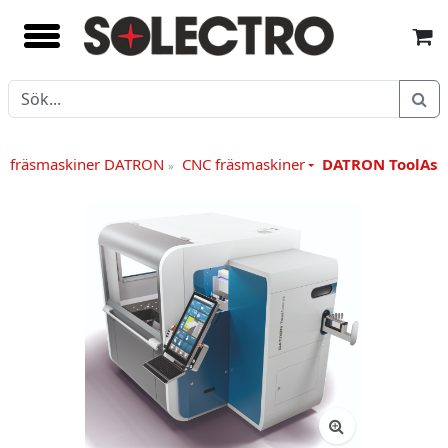
C fräsmaskiner DATRON
CNC fräsmaskiner
DATRON ToolAssi
»