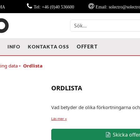
MMA
Tel: +46 (0)40 536600
Email: solectro@solectro
OFFERT
T
INFO
KONTAKTA OSS
ting data
Ordlista
ORDLISTA
Vad betyder de olika förkortningarna oc
Läs mer »
Skicka offe