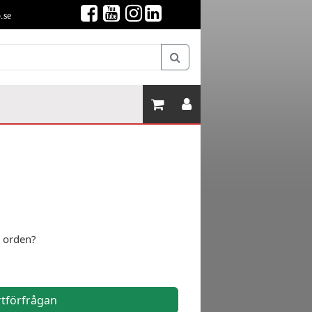
.se
h orden?
rtförfrågan