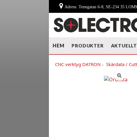
Adress: Tenngatan 6-8, SE-234 35 LO
HEM
PRODUKTER
AKTUELL
CNC verktyg DATRON
Skärdata / Cut
»