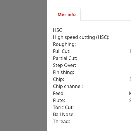
Mer info
HSC
High speed cutting (HSC): H
Roughing: Grovfr
Full Cut: Hels
Partial Cut: Del
Step Over: Överl
Finishing: Finfr
Chip: Sp
Chip channel: Spå
Feed: Matn
Flute: Sk
Toric Cut: Frisl
Ball Nose: Fullr
Thread: Gä