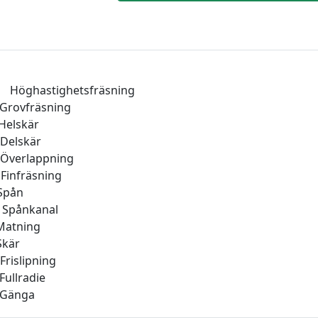
öghastighetsfräsning
äsning
kär
skär
appning
äsning
ån
nkanal
ing
är
ipning
adie
nga