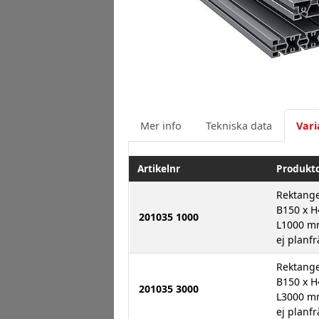
Mer info
Tekniska data
Vari
Artikelnr
Produkt
Rektange
B150 x 
201035 1000
L1000 
ej planfr
Rektange
B150 x 
201035 3000
L3000 
ej planfr