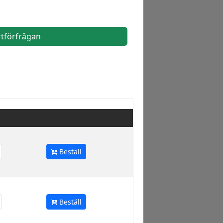
rtförfrågan
Beställ
Beställ