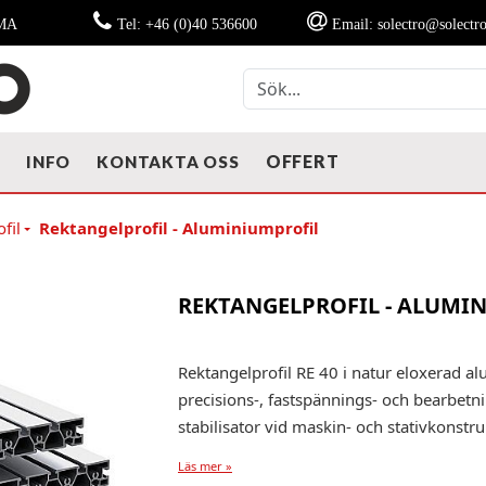
MMA
Tel: +46 (0)40 536600
Email: solectro@solectro
OFFERT
T
INFO
KONTAKTA OSS
fil
Rektangelprofil - Aluminiumprofil
REKTANGELPROFIL - ALUMI
Rektangelprofil RE 40 i natur eloxerad 
precisions-, fastspännings- och bearbe
stabilisator vid maskin- och stativkonstru
Läs mer »