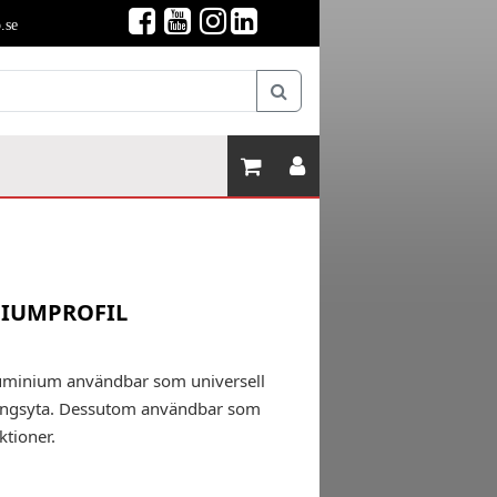
.se
NIUMPROFIL
aluminium användbar som universell
tningsyta. Dessutom användbar som
ktioner.