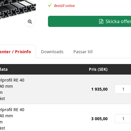
Beställ online
Skicka offe
anter / Prisinfo
Downloads
Passar till
data
Pris (SEK)
lprofil RE 40
H40 mm
1 935,00
mm
äst
lprofil RE 40
H40 mm
3 005,00
mm
äst