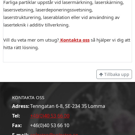
Farliga partiklar uppstår vid lasermärkning, laserskärning,
lasersvetsning, laserdeponeringssvetsning,
laserstrukturering, laserablation eller vid användning av
laserteknik i additiv tillverkning.
Vill du veta mer om utsug?
Kontakta oss
så hjälper vi dig att
hitta rätt lösning.
Tillbaka upp
KONTAKTA OSS
Adress:
Tenngatan 6-8, SE-234 35 Lomma
Tel:
+46(0)40 53 66 00
Fax:
+46(0)40 53 66 10