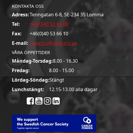
KONTAKTA OSS
Adress:
Tenngatan 6-8, SE-234 35 Lomma
Tel:
+46(0)40 53 66 00
Fax:
+46(0)40 53 66 10
E-mail:
solectro@solectro.se
VÅRA ÖPPETTIDER
Måndag-Torsdag:
8.00 - 16.30
Fredag:
8.00 - 15.00
Lördag-Söndag:
Stängt
Lunchstängt:
12.15-13.00 alla dagar