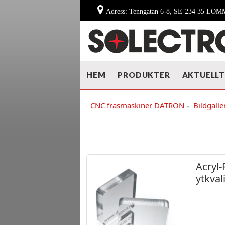
Adress: Tenngatan 6-8, SE-234 35 LO
HEM
PRODUKTER
AKTUELL
CNC fräsmaskiner DATRON
Bildgalle
»
Acryl-
ytkval