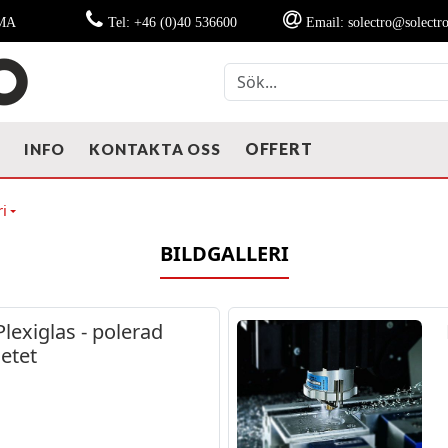
MMA
Tel: +46 (0)40 536600
Email: solectro@solectro
OFFERT
T
INFO
KONTAKTA OSS
ri
BILDGALLERI
Plexiglas - polerad
ietet