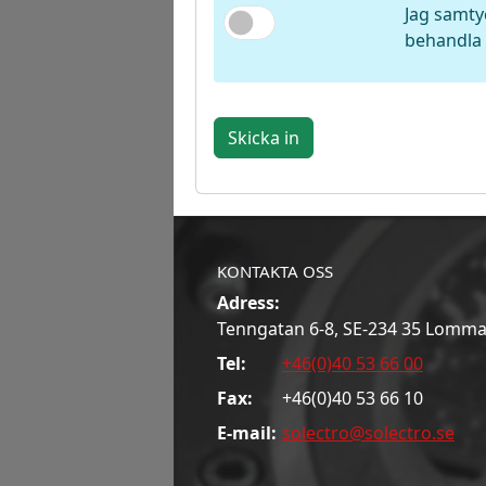
Jag samty
behandla 
Skicka in
KONTAKTA OSS
Adress:
Tenngatan 6-8, SE-234 35 Lomm
Tel:
+46(0)40 53 66 00
Fax:
+46(0)40 53 66 10
E-mail:
solectro@solectro.se