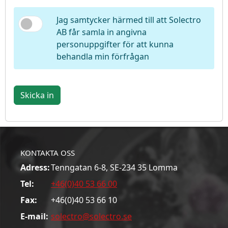
Jag samtycker härmed till att Solectro
AB får samla in angivna
personuppgifter för att kunna
behandla min förfrågan
Skicka in
KONTAKTA OSS
Adress:
Tenngatan 6-8, SE-234 35 Lomma
Tel:
+46(0)40 53 66 00
Fax:
+46(0)40 53 66 10
E-mail:
solectro@solectro.se