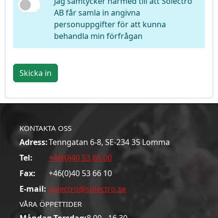
Jag samtycker härmed till att Solectro
AB får samla in angivna
personuppgifter för att kunna
behandla min förfrågan
Skicka in
KONTAKTA OSS
Adress:
Tenngatan 6-8, SE-234 35 Lomma
Tel:
+46(0)40 53 66 00
Fax:
+46(0)40 53 66 10
E-mail:
solectro@solectro.se
VÅRA ÖPPETTIDER