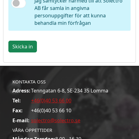
Jag samtycker härmed till att Solectro
AB får samla in angivna
personuppgifter för att kunna
behandla min förfrågan
Skicka in
KONTAKTA OSS
Adress:
Tenngatan 6-8, SE-234 35 Lomma
Tel:
+46(0)40 53 66 00
Fax:
+46(0)40 53 66 10
E-mail:
solectro@solectro.se
VÅRA ÖPPETTIDER