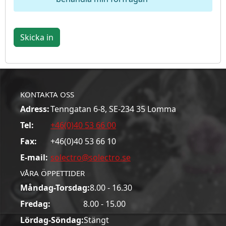
Skicka in
KONTAKTA OSS
Adress:
Tenngatan 6-8, SE-234 35 Lomma
Tel:
+46(0)40 53 66 00
Fax:
+46(0)40 53 66 10
E-mail:
solectro@solectro.se
VÅRA ÖPPETTIDER
Måndag-Torsdag:
8.00 - 16.30
Fredag:
8.00 - 15.00
Lördag-Söndag:
Stängt