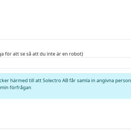
a för att se så att du inte är en robot)
cker härmed till att Solectro AB får samla in angivna perso
min förfrågan