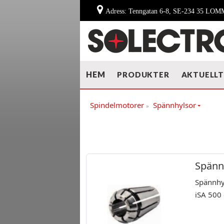
Adress: Tenngatan 6-8, SE-234 35 LO
HEM
PRODUKTER
AKTUELL
Spindelmotorer
Spännhylsor
»
Spänn
Spännhy
iSA 500 