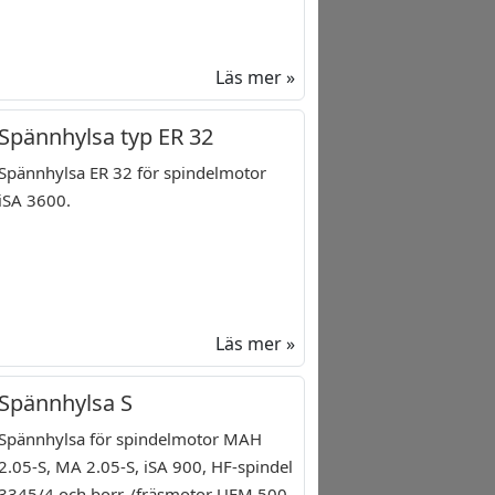
Läs mer »
Spännhylsa typ ER 32
Spännhylsa ER 32 för spindelmotor
iSA 3600.
Läs mer »
Spännhylsa S
Spännhylsa för spindelmotor MAH
2.05-S, MA 2.05-S, iSA 900, HF-spindel
3345/4 och borr-/fräsmotor UFM 500.